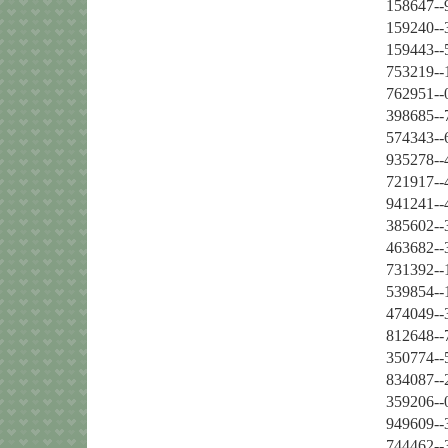
158647
159240
159443
753219-
762951-
398685
574343
935278-
721917-
941241-
385602-
463682
731392
539854
474049-
812648
350774-
834087-
359206-
949609-
744462-