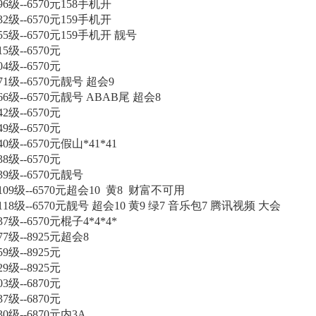
--96级--6570元158手机开
--32级--6570元159手机开
--55级--6570元159手机开 靓号
-15级--6570元
-04级--6570元
--71级--6570元靓号 超会9
--66级--6570元靓号 ABAB尾 超会8
-42级--6570元
-49级--6570元
-40级--6570元假山*41*41
-38级--6570元
--39级--6570元靓号
--109级--6570元超会10 黄8 财富不可用
--118级--6570元靓号 超会10 黄9 绿7 音乐包7 腾讯视频 大会
-37级--6570元棍子4*4*4*
--77级--8925元超会8
-59级--8925元
-29级--8925元
-03级--6870元
-37级--6870元
-30级--6870元内3A