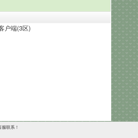
户端(3区)
客服联系！